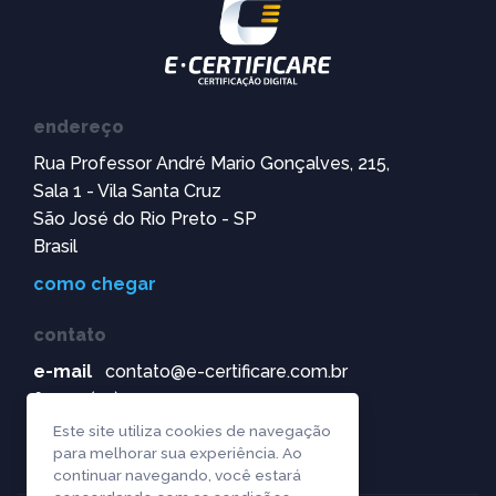
endereço
Rua Professor André Mario Gonçalves, 215,
Sala 1 - Vila Santa Cruz
São José do Rio Preto - SP
Brasil
como chegar
contato
e-mail
contato@e-certificare.com.br
fone
(17) 99172-0907
(17) 3304-8071
Este site utiliza cookies de navegação
para melhorar sua experiência. Ao
continuar navegando, você estará