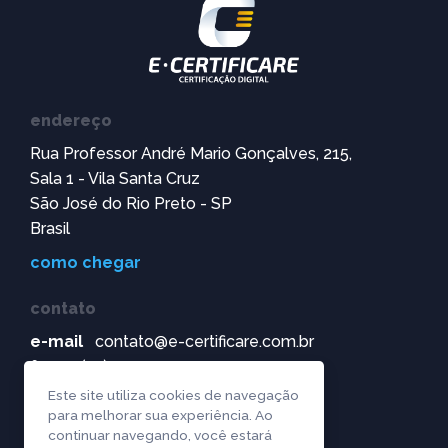
endereço
Rua Professor André Mario Gonçalves, 215,
Sala 1 - Vila Santa Cruz
São José do Rio Preto - SP
Brasil
como chegar
contato
e-mail
contato@e-certificare.com.br
fone
(17) 99172-0907
(17) 3304-8071
Este site utiliza cookies de navegação
para melhorar sua experiência. Ao
continuar navegando, você estará