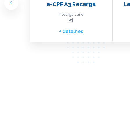
 / CAU)
e-CPF A3 Recarga
Le
Recarga 1 ano
R$
s
+ detalhes