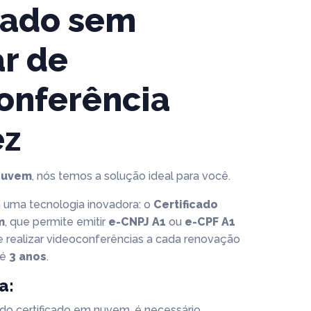
icado sem
ar de
onferência
ez
Nuvem
, nós temos a solução ideal para você.
uma tecnologia inovadora: o
Certificado
m
, que permite emitir
e-CNPJ A1
ou
e-CPF A1
 realizar videoconferências a cada renovação
té
3 anos
.
a:
 do certificado em nuvem, é necessário