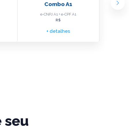
Combo A1
Combo
e-CNPJ A1 + e-CPF A1
e-CPF 
R$
+ detalhes
 seu