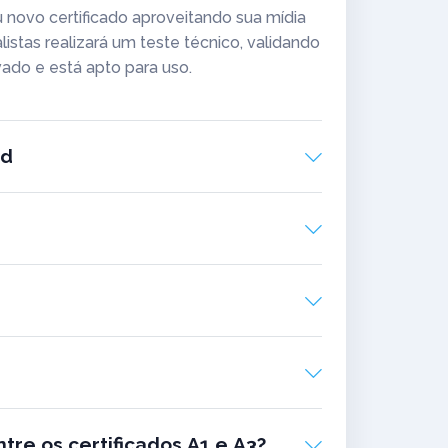
 novo certificado aproveitando sua mídia
istas realizará um teste técnico, validando
vado e está apto para uso.
rd
tre os certificados A1 e A3?