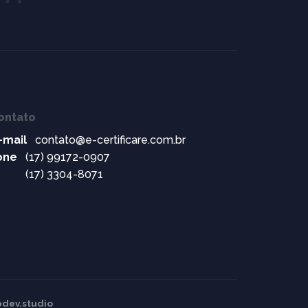
ontato
-mail
contato@e-certificare.com.br
one
(17) 99172-0907
(17) 3304-8071
pdev.studio