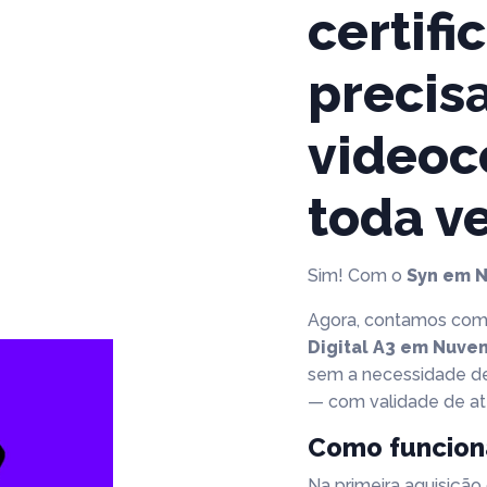
certif
precis
videoc
toda v
Sim! Com o
Syn em 
Agora, contamos com 
Digital A3 em Nuve
sem a necessidade de
— com validade de a
Como funcion
Na primeira aquisição