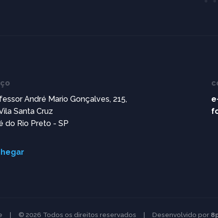
eço
c
fessor André Mario Gonçalves, 215,
e
 Vila Santa Cruz
f
é do Rio Preto - SP
hegar
e
|
© 2026 Todos os direitos reservados
|
Desenvolvido por
8