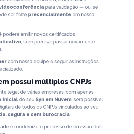
videoconferência
para validação — ou, se
ode ser feito
presencialmente
em nossa
 poderá emitir novos certificados
plicativo
, sem precisar passar novamente
.
her
com nossa equipe e seguir as instruções
cializado.
em possui múltiplos CNPJs
nte legal de várias empresas, com apenas
 inicial
do seu
Syn em Nuvem
, será possível
 digitais de todos os CNPJs vinculados ao seu
da, segura e sem burocracia
.
dade e modernize o processo de emissão dos