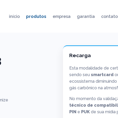
início
produtos
empresa
garantia
contato
Recarga
3
Esta modalidade de certif
sendo seu
smartcard
o
ecossistema diminuindo a
gás carbônico na atmosf
No momento da validaçã
mize
técnico de compatibi
PIN
e
PUK
de sua mídia p