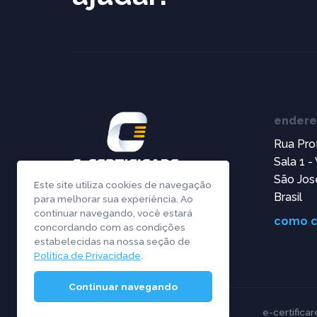
ender
Rua Pro
Sala 1 -
São Jos
Este site utiliza cookies de navegação
Brasil
para melhorar sua experiência. Ao
continuar navegando, você estará
como c
concordando com as condições
estabelecidas na nossa seção de
Política de Privacidade
.
Continuar navegando
e-certificar