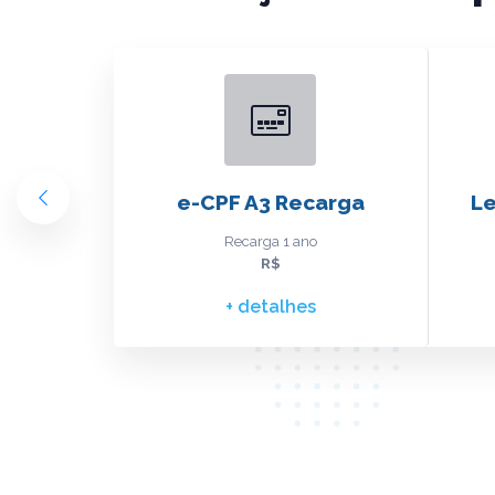
 / CAU)
e-CPF A3 Recarga
Le
Recarga 1 ano
R$
s
+ detalhes