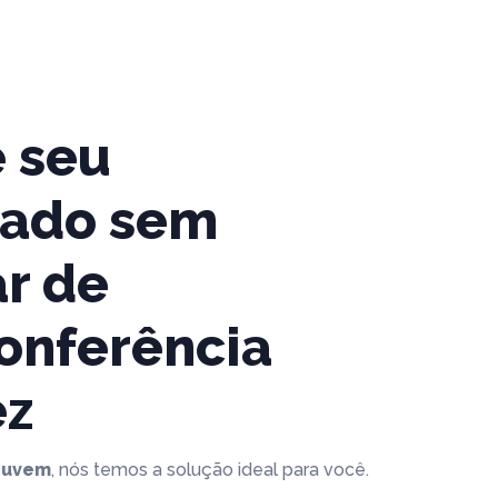
 seu
icado sem
ar de
onferência
ez
Nuvem
, nós temos a solução ideal para você.