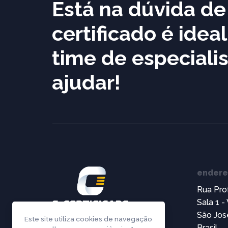
Está na dúvida d
certificado é idea
time de especialis
ajudar!
ender
Rua Pro
Sala 1 -
São Jos
Este site utiliza cookies de navegação
Brasil