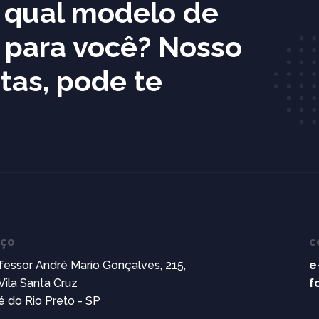
e qual modelo de
l para você? Nosso
tas, pode te
eço
c
fessor André Mario Gonçalves, 215,
e
 Vila Santa Cruz
f
é do Rio Preto - SP