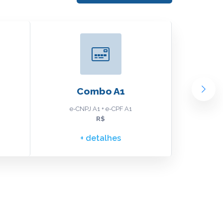
Combo A1
Combo
e-CNPJ A1 + e-CPF A1
e-CPF 
R$
+ detalhes