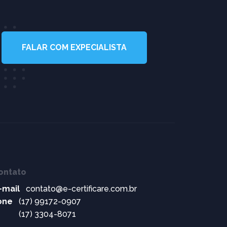
FALAR COM EXPECIALISTA
ontato
-mail
contato@e-certificare.com.br
one
(17) 99172-0907
(17) 3304-8071