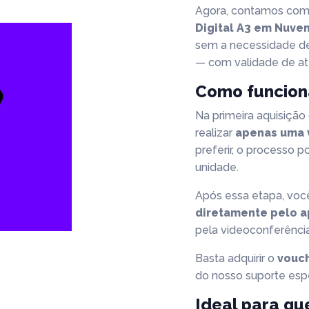
Agora, contamos com 
Digital A3 em Nuve
sem a necessidade de
— com validade de a
Como funcion
Na primeira aquisição
realizar
apenas uma 
preferir, o processo p
unidade.
Após essa etapa, você
diretamente pelo a
pela videoconferência
Basta adquirir o
vouc
do nosso suporte espe
Ideal para qu