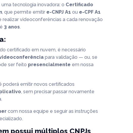
uma tecnologia inovadora: o
Certificado
m
, que permite emitir
e-CNPJ A1
ou
e-CPF A1
 realizar videoconferências a cada renovação
té
3 anos
.
a:
 do certificado em nuvem, é necessário
videoconferência
para validação — ou, se
ode ser feito
presencialmente
em nossa
 poderá emitir novos certificados
plicativo
, sem precisar passar novamente
.
her
com nossa equipe e seguir as instruções
cializado.
em possui múltiplos CNPJs