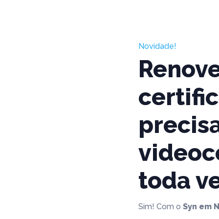
Novidade!
Renove
certif
precis
videoc
toda v
Sim! Com o
Syn em 